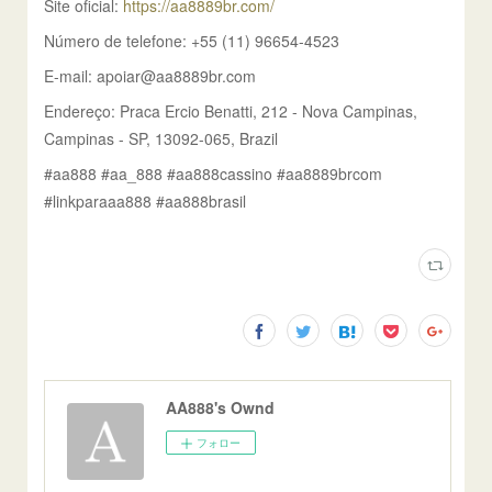
Site oficial:
https://aa8889br.com/
Número de telefone: +55 (11) 96654-4523
E-mail: apoiar@aa8889br.com
Endereço: Praca Ercio Benatti, 212 - Nova Campinas,
Campinas - SP, 13092-065, Brazil
#aa888 #aa_888 #aa888cassino #aa8889brcom
#linkparaaa888 #aa888brasil
AA888's Ownd
フォロー