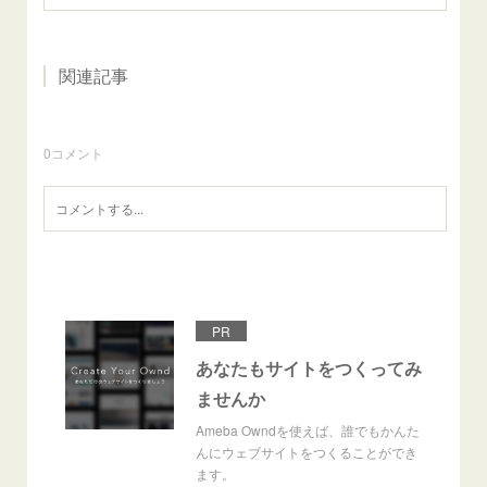
関連記事
0
コメント
PR
あなたもサイトをつくってみ
ませんか
Ameba Owndを使えば、誰でもかんた
んにウェブサイトをつくることができ
ます。